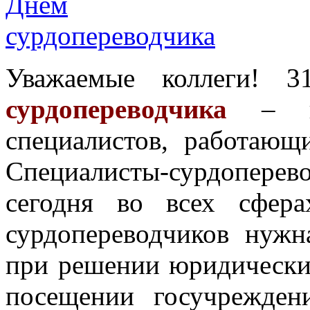
Уважаемые коллеги! 3
сурдопереводчика
– про
специалистов, работающ
Специалисты-сурдопере
сегодня во всех сфер
сурдопереводчиков нуж
при решении юридически
посещении госучрежден